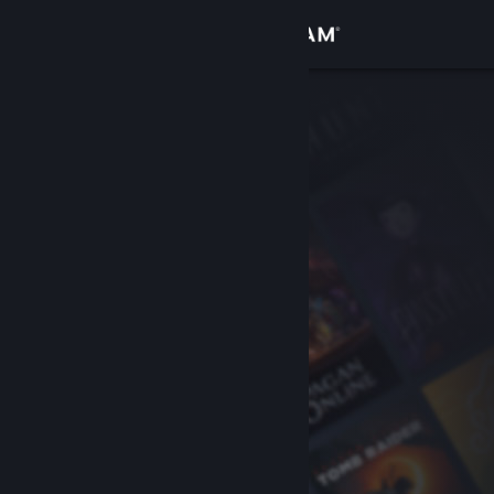
Accedi
Negozio
Comunità
Informazioni
Assistenza
Cambia la lingua
Ottieni l'app mobile di Steam
Visualizza il sito web per desktop