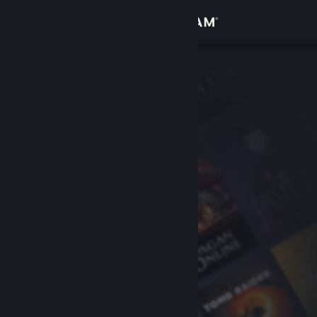
Accedi
Negozio
Comunità
Informazioni
Assistenza
Cambia la lingua
Ottieni l'app mobile di Steam
Visualizza il sito web per desktop