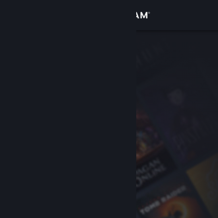
Accedi
Negozio
Comunità
Informazioni
Assistenza
Cambia la lingua
Ottieni l'app mobile di Steam
Visualizza il sito web per desktop