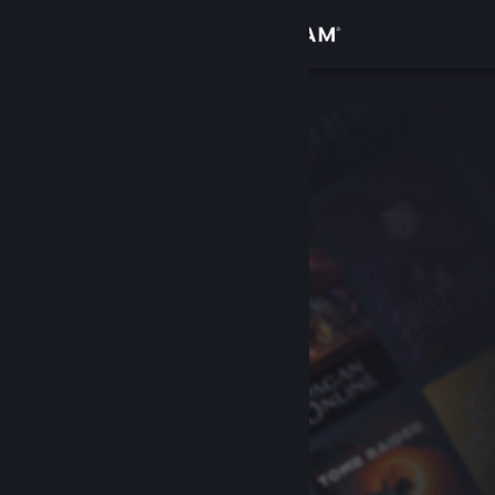
Accedi
Negozio
Comunità
Informazioni
Assistenza
Cambia la lingua
Ottieni l'app mobile di Steam
Visualizza il sito web per desktop