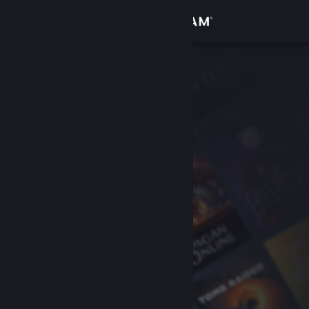
Accedi
Negozio
Comunità
Informazioni
Assistenza
Cambia la lingua
Ottieni l'app mobile di Steam
Visualizza il sito web per desktop