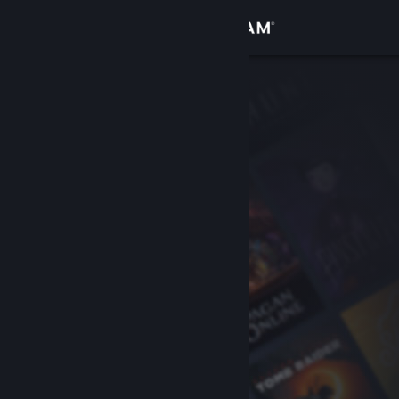
Accedi
Negozio
Comunità
Informazioni
Assistenza
Cambia la lingua
Ottieni l'app mobile di Steam
Visualizza il sito web per desktop