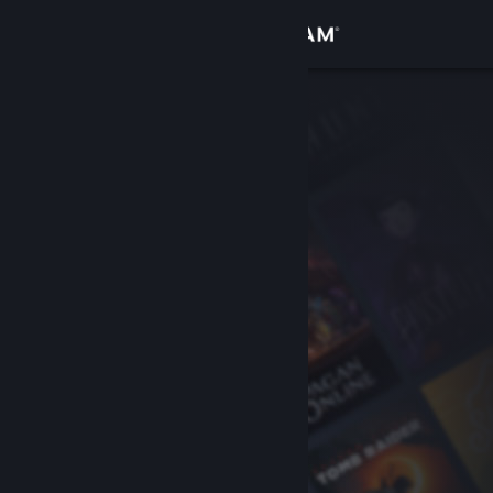
Accedi
Negozio
Comunità
Informazioni
Assistenza
Cambia la lingua
Ottieni l'app mobile di Steam
Visualizza il sito web per desktop