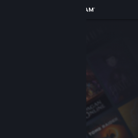
Accedi
Negozio
Comunità
Informazioni
Assistenza
Cambia la lingua
Ottieni l'app mobile di Steam
Visualizza il sito web per desktop