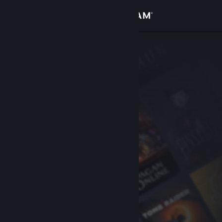
Accedi
Negozio
Comunità
Informazioni
Assistenza
Cambia la lingua
Ottieni l'app mobile di Steam
Visualizza il sito web per desktop