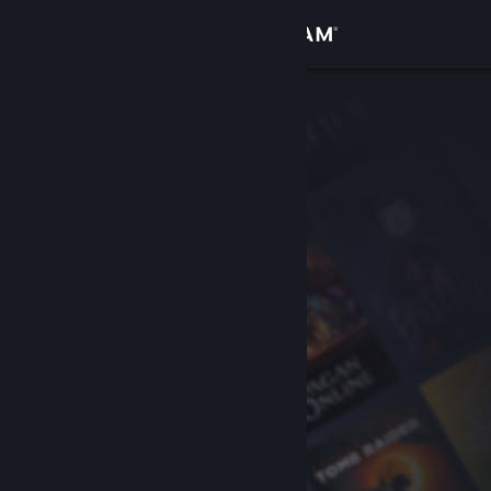
Accedi
Negozio
Comunità
Informazioni
Assistenza
Cambia la lingua
Ottieni l'app mobile di Steam
Visualizza il sito web per desktop