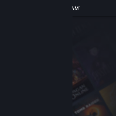
Accedi
Negozio
Comunità
Informazioni
Assistenza
Cambia la lingua
Ottieni l'app mobile di Steam
Visualizza il sito web per desktop