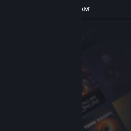
Accedi
Negozio
Comunità
Informazioni
Assistenza
Cambia la lingua
Ottieni l'app mobile di Steam
Visualizza il sito web per desktop