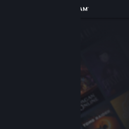
Accedi
Negozio
Comunità
Informazioni
Assistenza
Cambia la lingua
Ottieni l'app mobile di Steam
Visualizza il sito web per desktop