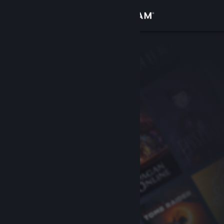
Accedi
Negozio
Comunità
Informazioni
Assistenza
Cambia la lingua
Ottieni l'app mobile di Steam
Visualizza il sito web per desktop