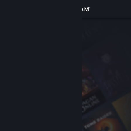
Accedi
Negozio
Comunità
Informazioni
Assistenza
Cambia la lingua
Ottieni l'app mobile di Steam
Visualizza il sito web per desktop