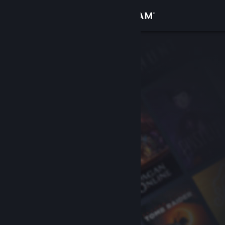
Accedi
Negozio
Comunità
Informazioni
Assistenza
Cambia la lingua
Ottieni l'app mobile di Steam
Visualizza il sito web per desktop