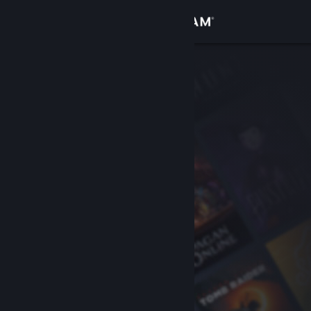
Accedi
Negozio
Comunità
Informazioni
Assistenza
Cambia la lingua
Ottieni l'app mobile di Steam
Visualizza il sito web per desktop