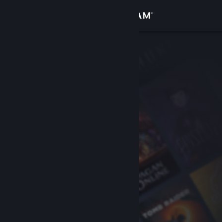
Accedi
Negozio
Comunità
Informazioni
Assistenza
Cambia la lingua
Ottieni l'app mobile di Steam
Visualizza il sito web per desktop