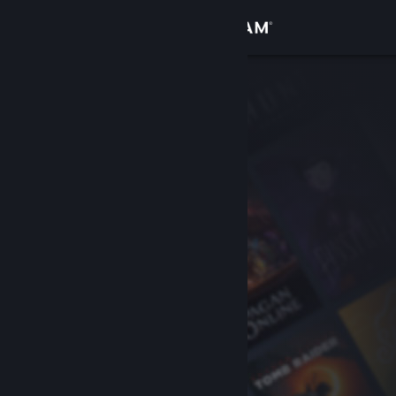
Accedi
Negozio
Comunità
Informazioni
Assistenza
Cambia la lingua
Ottieni l'app mobile di Steam
Visualizza il sito web per desktop