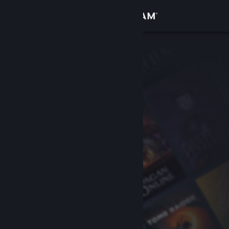
Accedi
Negozio
Comunità
Informazioni
Assistenza
Cambia la lingua
Ottieni l'app mobile di Steam
Visualizza il sito web per desktop