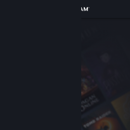
Accedi
Negozio
Comunità
Informazioni
Assistenza
Cambia la lingua
Ottieni l'app mobile di Steam
Visualizza il sito web per desktop