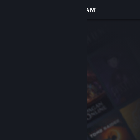
Accedi
Negozio
Comunità
Informazioni
Assistenza
Cambia la lingua
Ottieni l'app mobile di Steam
Visualizza il sito web per desktop