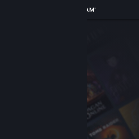
Accedi
Negozio
Comunità
Informazioni
Assistenza
Cambia la lingua
Ottieni l'app mobile di Steam
Visualizza il sito web per desktop