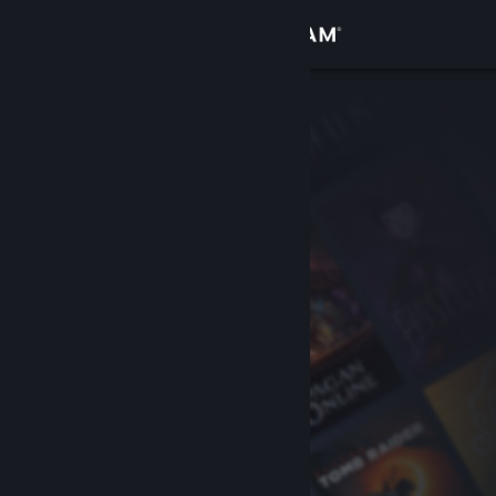
Accedi
Negozio
Comunità
Informazioni
Assistenza
Cambia la lingua
Ottieni l'app mobile di Steam
Visualizza il sito web per desktop