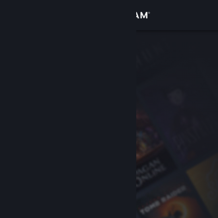
Accedi
Negozio
Comunità
Informazioni
Assistenza
Cambia la lingua
Ottieni l'app mobile di Steam
Visualizza il sito web per desktop