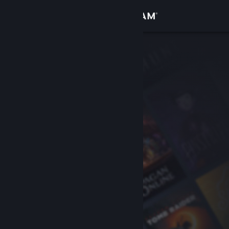
Accedi
Negozio
Comunità
Informazioni
Assistenza
Cambia la lingua
Ottieni l'app mobile di Steam
Visualizza il sito web per desktop