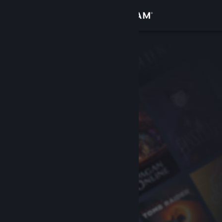
Accedi
Negozio
Comunità
Informazioni
Assistenza
Cambia la lingua
Ottieni l'app mobile di Steam
Visualizza il sito web per desktop