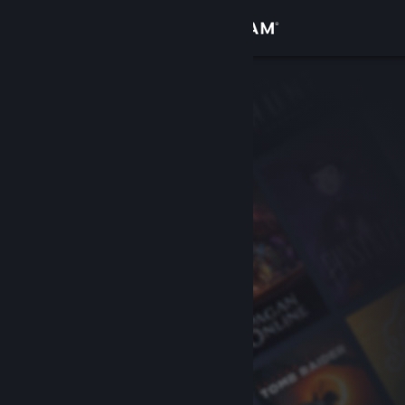
Accedi
Negozio
Comunità
Informazioni
Assistenza
Cambia la lingua
Ottieni l'app mobile di Steam
Visualizza il sito web per desktop