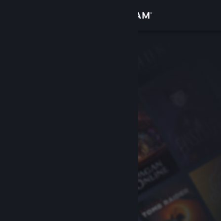
Accedi
Negozio
Comunità
Informazioni
Assistenza
Cambia la lingua
Ottieni l'app mobile di Steam
Visualizza il sito web per desktop