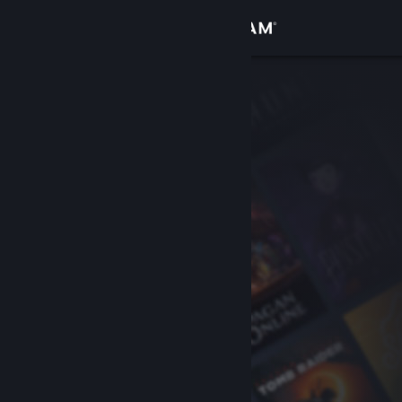
Accedi
Negozio
Comunità
Informazioni
Assistenza
Cambia la lingua
Ottieni l'app mobile di Steam
Visualizza il sito web per desktop