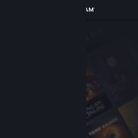
Accedi
Negozio
Comunità
Informazioni
Assistenza
Cambia la lingua
Ottieni l'app mobile di Steam
Visualizza il sito web per desktop