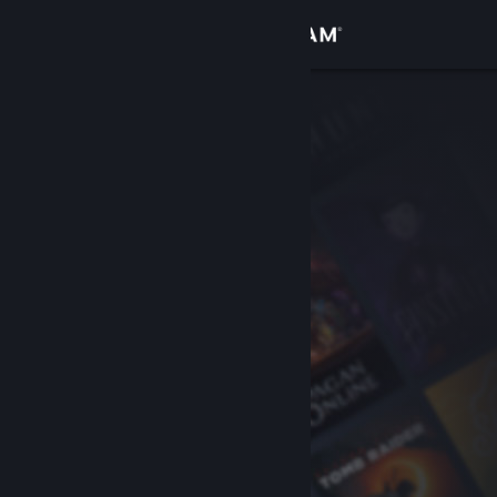
Accedi
Negozio
Comunità
Informazioni
Assistenza
Cambia la lingua
Ottieni l'app mobile di Steam
Visualizza il sito web per desktop