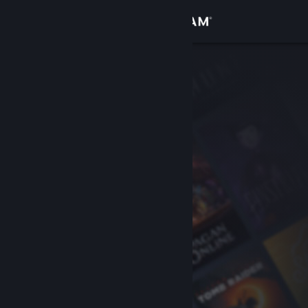
Accedi
Negozio
Comunità
Informazioni
Assistenza
Cambia la lingua
Ottieni l'app mobile di Steam
Visualizza il sito web per desktop