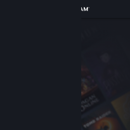
Accedi
Negozio
Comunità
Informazioni
Assistenza
Cambia la lingua
Ottieni l'app mobile di Steam
Visualizza il sito web per desktop