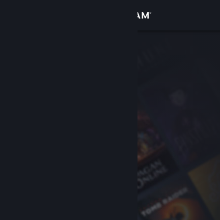
Accedi
Negozio
Comunità
Informazioni
Assistenza
Cambia la lingua
Ottieni l'app mobile di Steam
Visualizza il sito web per desktop