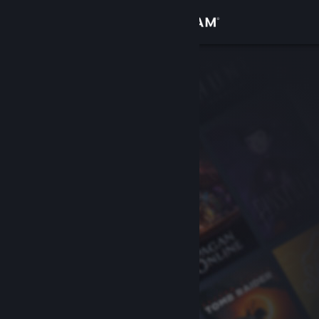
Accedi
Negozio
Comunità
Informazioni
Assistenza
Cambia la lingua
Ottieni l'app mobile di Steam
Visualizza il sito web per desktop