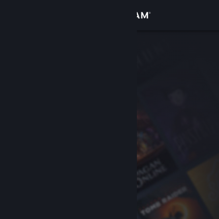
Accedi
Negozio
Comunità
Informazioni
Assistenza
Cambia la lingua
Ottieni l'app mobile di Steam
Visualizza il sito web per desktop