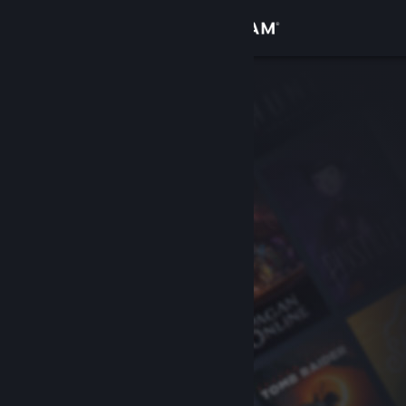
Accedi
Negozio
Comunità
Informazioni
Assistenza
Cambia la lingua
Ottieni l'app mobile di Steam
Visualizza il sito web per desktop