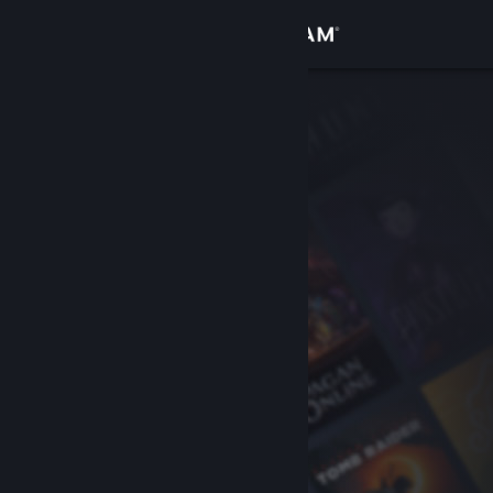
Accedi
Negozio
Comunità
Informazioni
Assistenza
Cambia la lingua
Ottieni l'app mobile di Steam
Visualizza il sito web per desktop