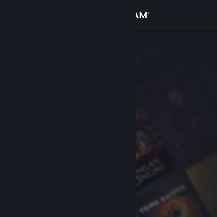
Accedi
Negozio
Comunità
Informazioni
Assistenza
Cambia la lingua
Ottieni l'app mobile di Steam
Visualizza il sito web per desktop