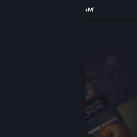
Accedi
Negozio
Comunità
Informazioni
Assistenza
Cambia la lingua
Ottieni l'app mobile di Steam
Visualizza il sito web per desktop