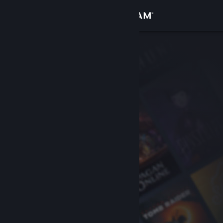
Accedi
Negozio
Comunità
Informazioni
Assistenza
Cambia la lingua
Ottieni l'app mobile di Steam
Visualizza il sito web per desktop