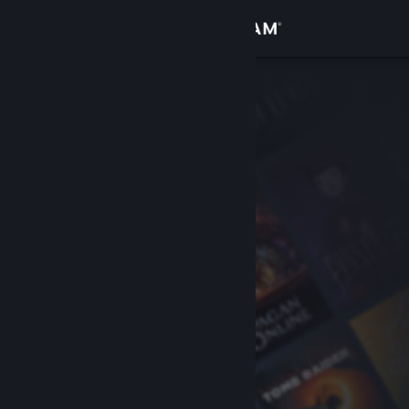
Accedi
Negozio
Comunità
Informazioni
Assistenza
Cambia la lingua
Ottieni l'app mobile di Steam
Visualizza il sito web per desktop