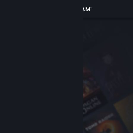
Accedi
Negozio
Comunità
Informazioni
Assistenza
Cambia la lingua
Ottieni l'app mobile di Steam
Visualizza il sito web per desktop