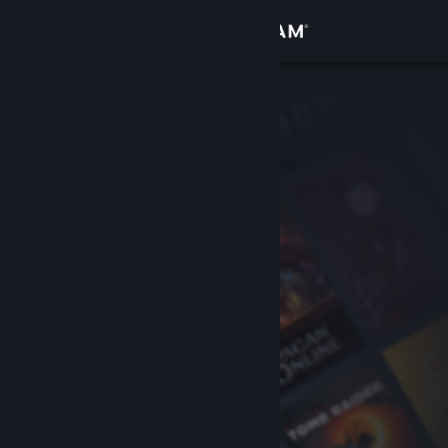
Accedi
Negozio
Comunità
Informazioni
Assistenza
Cambia la lingua
Ottieni l'app mobile di Steam
Visualizza il sito web per desktop