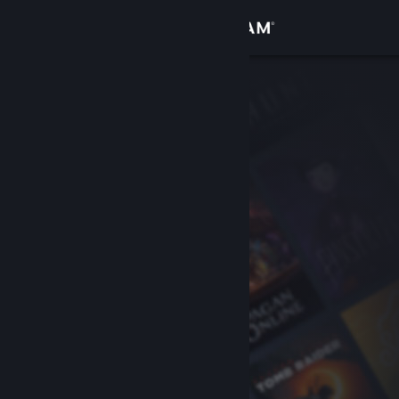
Accedi
Negozio
Comunità
Informazioni
Assistenza
Cambia la lingua
Ottieni l'app mobile di Steam
Visualizza il sito web per desktop