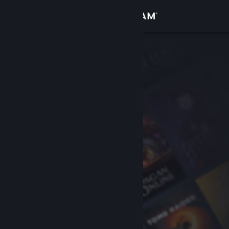
Accedi
Negozio
Comunità
Informazioni
Assistenza
Cambia la lingua
Ottieni l'app mobile di Steam
Visualizza il sito web per desktop