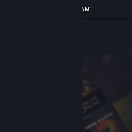
Accedi
Negozio
Comunità
Informazioni
Assistenza
Cambia la lingua
Ottieni l'app mobile di Steam
Visualizza il sito web per desktop