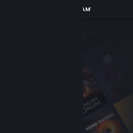
Accedi
Negozio
Comunità
Informazioni
Assistenza
Cambia la lingua
Ottieni l'app mobile di Steam
Visualizza il sito web per desktop