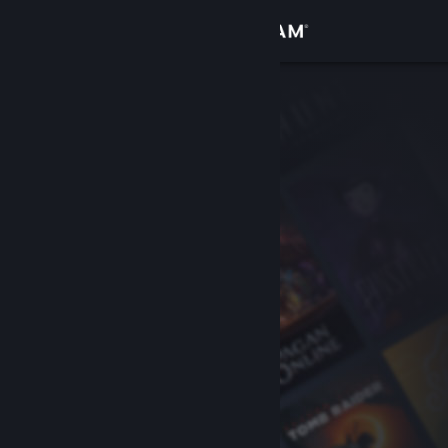
Accedi
Negozio
Comunità
Informazioni
Assistenza
Cambia la lingua
Ottieni l'app mobile di Steam
Visualizza il sito web per desktop